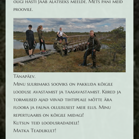
oligi hästi Jääb alatiseks meelde. Mets pani meid
proovile.
Tänapäev.
Minu suurimaks sooviks on pakkuda kõigile
looduse avastamist ja taasavastamist. Kiired ja
tormilised ajad viivad tihtipeale mõtte ära
floora ja fauna olulisusest meie elus. Minu
repertuaaris on kõigile midagi!
Kutsun teid loodusradadele!
Matka Teadlikult!