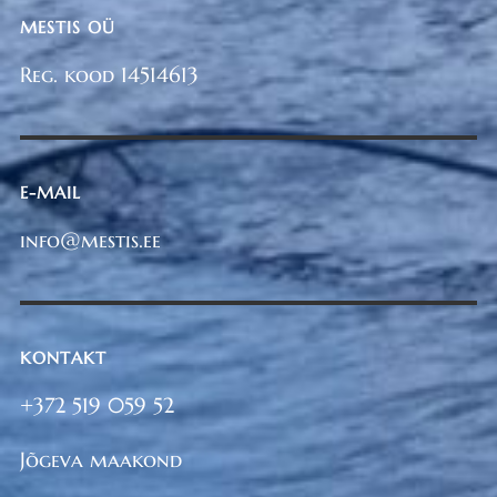
MESTIS OÜ
Reg. kood 14514613
E-MAIL
info@mestis.ee
KONTAKT
+372 519 059 52
Jõgeva maakond