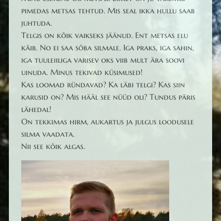
pimedas metsas tehtud. Mis seal ikka hullu saab
juhtuda.
Telgis on kõik vaikseks jäänud. Ent metsas elu
käib. No ei saa sõba silmale. Iga praks, iga sahin,
iga tuuleiiliga varisev oks viib mult ära soovi
uinuda. Minus tekivad küsimused!
Kas loomad ründavad? Ka läbi telgi? Kas siin
karusid on? Mis hääl see nüüd oli? Tundus päris
lähedal!
On tekkimas hirm, aukartus ja julgus loodusele
silma vaadata.
Nii see kõik algas.