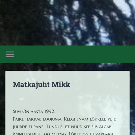
Mestis
Matkajuht Mikk
Suvi.On aasta 1992.
Päike hakkab loojuma. Keegi enam lõkkele puid
juurde ei pane. Tundub, et nüüd see siis algab.
Minu esimene öö metsas. Lõket on ju varemgi